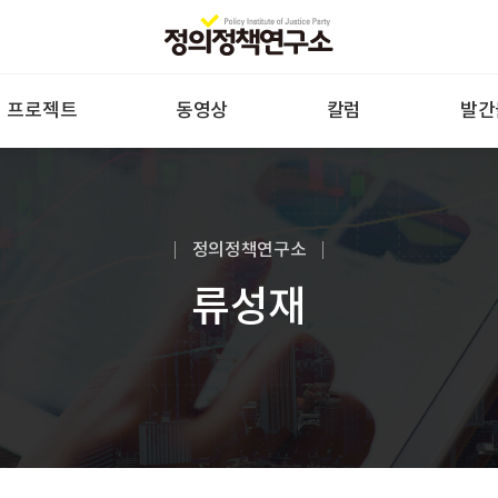
프로젝트
동영상
칼럼
발간
정의정책연구소
류성재