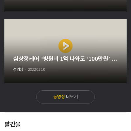
심상정케어 “병원비 1억 나와도 ‘100만원’ 내
면 끝”
정의당
2022.01.10
동영상
더보기
발간물