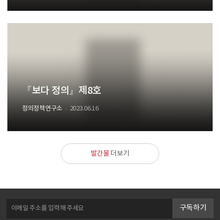
『보다 정의』제8호
정의정책연구소
2023.06.16
발간물
더보기
구독하기